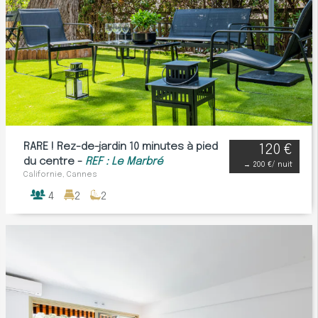
RARE ! Rez-de-jardin 10 minutes à pied
120 €
du centre -
REF : Le Marbré
→
200 €
/ nuit
Californie, Cannes
4
2
2