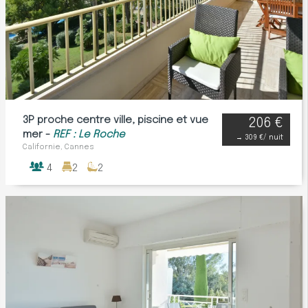
3P proche centre ville, piscine et vue
206 €
mer -
REF : Le Roche
→
309 €
/ nuit
Californie, Cannes
4
2
2