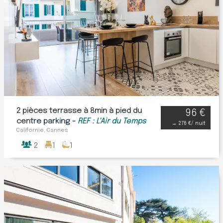
2 pièces terrasse à 8min à pied du
96 €
centre parking -
REF : L'Air du Temps
→
276 €
/ nuit
Californie, Cannes
2
1
1