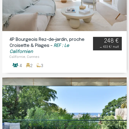
4P Bourgeois Rez-de-jardin, proche
248 €
Croisette & Plages -
REF : Le
→
433 €
/ nuit
Californien
Californie, Cannes
4
2
3