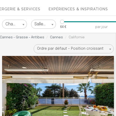
ERGERIE & SERVICES
EXPÉRIENCES & INSPIRATIONS
Chambres
Salles
Chambres
Salles de bain
de
64 €
par jour
bain
Cannes - Grasse - Antibes
Cannes
Californie
Trier
Ordre par défaut - Position croissant
par