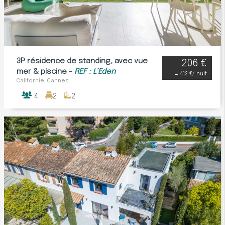
3P résidence de standing, avec vue
206 €
mer & piscine -
REF : L’Eden
→
412 €
/ nuit
Californie, Cannes
4
2
2