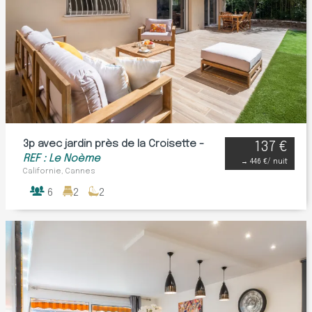
3p avec jardin près de la Croisette -
137 €
REF : Le Noème
→
446 €
/ nuit
Californie, Cannes
6
2
2