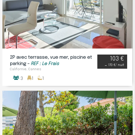
2P avec terrasse, vue mer, piscine et
103 €
parking -
REF : Le Frais
→
170 €
/ nuit
Californie, Cannes
3
1
1