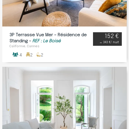
3P Terrasse Vue Mer – Résidence de
152 €
Standing -
REF : Le Boisé
→
343 €
/ nuit
Californie, Cannes
4
2
2