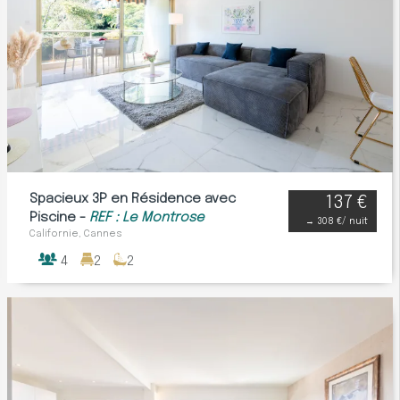
Spacieux 3P en Résidence avec
137 €
Piscine -
REF : Le Montrose
→
308 €
/ nuit
Californie, Cannes
4
2
2