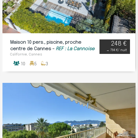
Maison 10 pers., piscine, proche
248 €
centre de Cannes -
REF : La Cannoise
→
794 €
/ nuit
Californie, Cannes
10
5
3