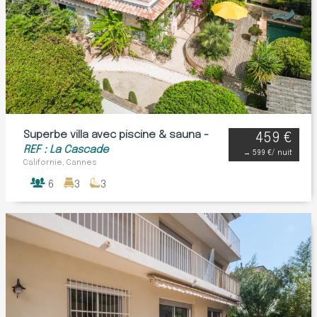
Superbe villa avec piscine & sauna -
459 €
REF : La Cascade
→
599 €
/ nuit
Californie, Cannes
6
3
3