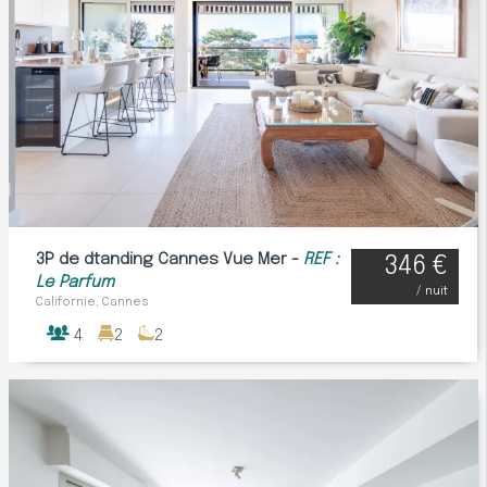
3P de dtanding Cannes Vue Mer -
REF :
346 €
Le Parfum
/ nuit
Californie, Cannes
4
2
2