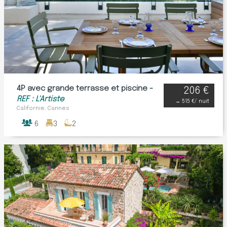
4P avec grande terrasse et piscine -
206 €
REF : L'Artiste
→
515 €
/ nuit
Californie, Cannes
6
3
2