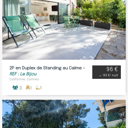
2P en Duplex de Standing au Calme -
96 €
REF : Le Bijou
→
193 €
/ nuit
Californie, Cannes
3
1
1