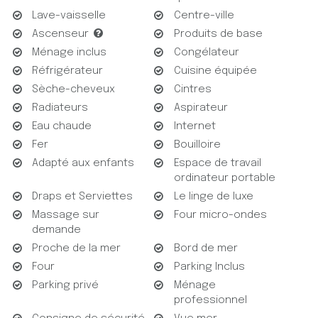
aménagé dans le couloir, isolé phoniquement, et incluant
Lave-vaisselle
Centre-ville
machine à laver et sèche-linge, ainsi que les WC
Ascenseur
Produits de base
supplémentaires et indépendants pour vos invités.
Ménage inclus
Congélateur
Réfrigérateur
Cuisine équipée
LES ALENTOURS
Sèche-cheveux
Cintres
Idéalement situé juste à côté du Martinez, cet
Radiateurs
Aspirateur
appartement vous permettra de profiter de toutes les
Eau chaude
Internet
commodités à pied (boulangerie, tabac, petite épicerie…),
Fer
Bouilloire
tout en vous préservant de l’effervescence de la foule et
Adapté aux enfants
Espace de travail
du centre-ville.
ordinateur portable
A partir de chez vous, vous pourrez tout de même
Draps et Serviettes
Le linge de luxe
accéder au centre ville et à tous ses restaurants, cafés
Massage sur
Four micro-ondes
demande
et boutiques en moins de dix minutes à pied.
Proche de la mer
Bord de mer
Le Palais des festivals sera accessible en moins de quinze
Four
Parking Inclus
minutes et le quartier historique du Suquet en moins d’une
Parking privé
Ménage
vingtaine.
professionnel