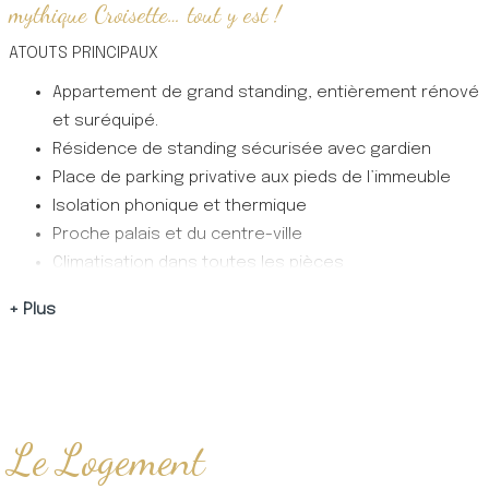
mythique Croisette… tout y est !
ATOUTS PRINCIPAUX
Appartement de grand standing, entièrement rénové
et suréquipé.
Résidence de standing sécurisée avec gardien
Place de parking privative aux pieds de l’immeuble
Isolation phonique et thermique
Proche palais et du centre-ville
Climatisation dans toutes les pièces
Wifi haut débit
+ Plus
LE LOGEMENT
La pièce de vie principale, vaste et très lumineuse, dotée
larges baies vitrées, se partage en trois espaces :
Un espace salon avec grande smart TV
Le Logement
Un espace repas idéal pour quatre personnes.